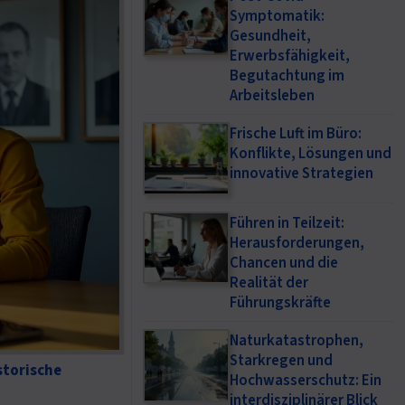
Symptomatik:
Gesundheit,
Erwerbsfähigkeit,
Begutachtung im
Arbeitsleben
Frische Luft im Büro:
Konflikte, Lösungen und
innovative Strategien
Führen in Teilzeit:
Herausforderungen,
Chancen und die
Realität der
Führungskräfte
Naturkatastrophen,
Starkregen und
storische
Hochwasserschutz: Ein
interdisziplinärer Blick