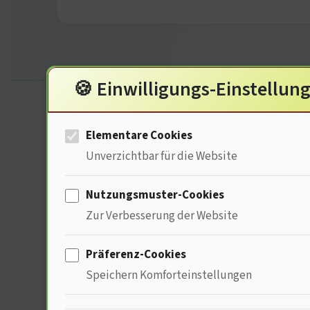
🍪 Einwilligungs-Einstellun
THEMENMIX · GESUNDHEIT MIT TIEFGANG
Elementare Cookies
Unverzichtbar für die Website
Von Schichtarbeit bis
Nutzungsmuster-Cookies
vielfältig, relevant, v
Zur Verbesserung der Website
Wir mischen Themen, die im Arbeitsalltag 
Präferenz-Cookies
Gelassenheit, der Drogentest auf die Kun
Speichern Komforteinstellungen
10‑Perspektiven‑Kette
lebendig.